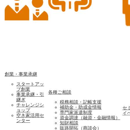
創業・事業承継
スタートアッ
プ創業
各種ご相談
事業承継・引
継ぎ
税務相談・記帳支援
チャレンジシ
補助金・助成金情報
セ
ョップ
専門家派遣制度
イ
空き家活用セ
資金調達（融資・金融情報）
ンター
知財相談
販路開拓（商談会）