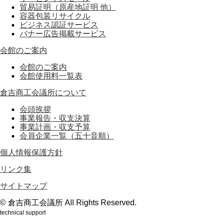
貿易証明（原産地証明 他）
容器包装リサイクル
ビジネス認証サービス
バナー広告掲載サービス
会館のご案内
会館のご案内
会館使用料一覧表
倉吉商工会議所について
会頭挨拶
事業報告・収支決算
事業計画・収支予算
会員企業一覧（五十音順）
個人情報保護方針
リンク集
サイトマップ
© 倉吉商工会議所 All Rights Reserved.
technical support
鳥取のホームページ制作会社webもり