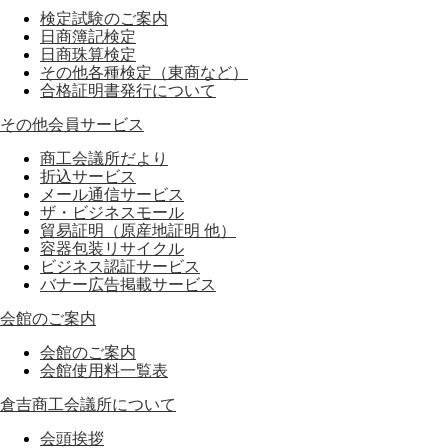
検定試験のご案内
日商簿記検定
日商珠算検定
その他各種検定（東商など）
合格証明書発行について
その他会員サービス
商工会議所だより
折込サービス
メール通信サービス
ザ・ビジネスモール
貿易証明（原産地証明 他）
容器包装リサイクル
ビジネス認証サービス
バナー広告掲載サービス
会館のご案内
会館のご案内
会館使用料一覧表
倉吉商工会議所について
会頭挨拶