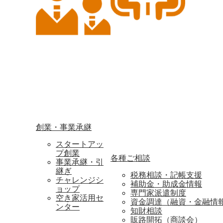
創業・事業承継
スタートアッ
プ創業
各種ご相談
事業承継・引
継ぎ
税務相談・記帳支援
チャレンジシ
補助金・助成金情報
ョップ
専門家派遣制度
空き家活用セ
資金調達（融資・金融情
ンター
知財相談
販路開拓（商談会）