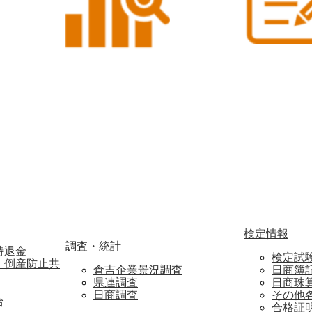
検定情報
調査・統計
特退金
検定試
・倒産防止共
倉吉企業景況調査
日商簿
県連調査
日商珠
日商調査
その他
合
合格証