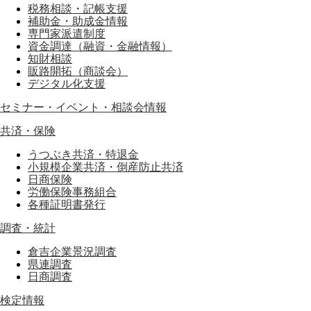
税務相談・記帳支援
補助金・助成金情報
専門家派遣制度
資金調達（融資・金融情報）
知財相談
販路開拓（商談会）
デジタル化支援
セミナー・イベント・相談会情報
共済・保険
うつぶき共済・特退金
小規模企業共済・倒産防止共済
日商保険
労働保険事務組合
各種証明書発行
調査・統計
倉吉企業景況調査
県連調査
日商調査
検定情報