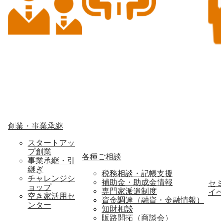
創業・事業承継
スタートアッ
プ創業
各種ご相談
事業承継・引
継ぎ
税務相談・記帳支援
チャレンジシ
補助金・助成金情報
セ
ョップ
専門家派遣制度
イ
空き家活用セ
資金調達（融資・金融情報）
ンター
知財相談
販路開拓（商談会）