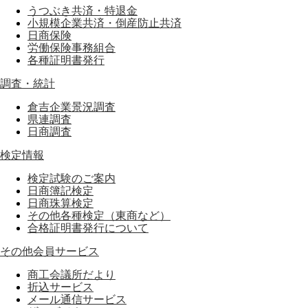
うつぶき共済・特退金
小規模企業共済・倒産防止共済
日商保険
労働保険事務組合
各種証明書発行
調査・統計
倉吉企業景況調査
県連調査
日商調査
検定情報
検定試験のご案内
日商簿記検定
日商珠算検定
その他各種検定（東商など）
合格証明書発行について
その他会員サービス
商工会議所だより
折込サービス
メール通信サービス