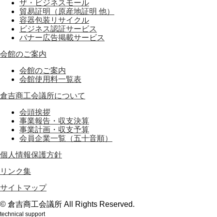
ザ・ビジネスモール
貿易証明（原産地証明 他）
容器包装リサイクル
ビジネス認証サービス
バナー広告掲載サービス
会館のご案内
会館のご案内
会館使用料一覧表
倉吉商工会議所について
会頭挨拶
事業報告・収支決算
事業計画・収支予算
会員企業一覧（五十音順）
個人情報保護方針
リンク集
サイトマップ
© 倉吉商工会議所 All Rights Reserved.
technical support
鳥取のホームページ制作会社webもり