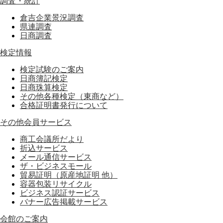
調査・統計
倉吉企業景況調査
県連調査
日商調査
検定情報
検定試験のご案内
日商簿記検定
日商珠算検定
その他各種検定（東商など）
合格証明書発行について
その他会員サービス
商工会議所だより
折込サービス
メール通信サービス
ザ・ビジネスモール
貿易証明（原産地証明 他）
容器包装リサイクル
ビジネス認証サービス
バナー広告掲載サービス
会館のご案内