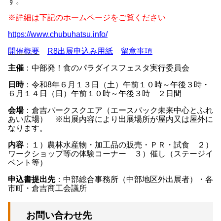
す。
※詳細は下記のホームページをご覧ください
https://www.chubuhatsu.info/
開催概要
R8出展申込み用紙
留意事項
主催
：中部発！食のパラダイスフェスタ実行委員会
日時
：令和8年６月１３日（土）午前１０時～午後３時・
６月１４日（日）午前１０時～午後３時 ２日間
会場
：倉吉パークスクエア（エースパック未来中心とふれ
あい広場） ※出展内容により出展場所が屋内又は屋外に
なります。
内容
：１）農林水産物・加工品の販売・ＰＲ・試食 ２）
ワークショップ等の体験コーナー ３）催し（ステージイ
ベント等）
申込書提出先
：中部総合事務所（中部地区外出展者）・各
市町・倉吉商工会議所
お問い合わせ先