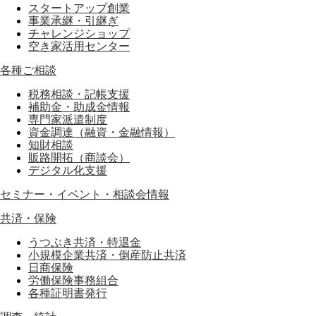
スタートアップ創業
事業承継・引継ぎ
チャレンジショップ
空き家活用センター
各種ご相談
税務相談・記帳支援
補助金・助成金情報
専門家派遣制度
資金調達（融資・金融情報）
知財相談
販路開拓（商談会）
デジタル化支援
セミナー・イベント・相談会情報
共済・保険
うつぶき共済・特退金
小規模企業共済・倒産防止共済
日商保険
労働保険事務組合
各種証明書発行