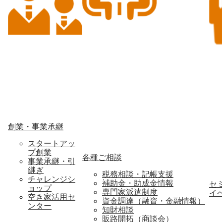
創業・事業承継
スタートアッ
プ創業
各種ご相談
事業承継・引
継ぎ
税務相談・記帳支援
チャレンジシ
補助金・助成金情報
セ
ョップ
専門家派遣制度
イ
空き家活用セ
資金調達（融資・金融情報）
ンター
知財相談
販路開拓（商談会）