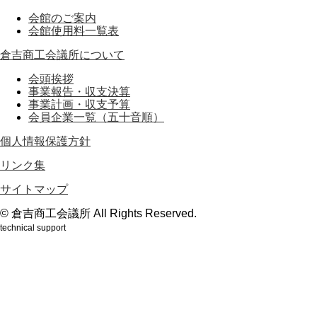
会館のご案内
会館使用料一覧表
倉吉商工会議所について
会頭挨拶
事業報告・収支決算
事業計画・収支予算
会員企業一覧（五十音順）
個人情報保護方針
リンク集
サイトマップ
© 倉吉商工会議所 All Rights Reserved.
technical support
鳥取のホームページ制作会社webもり