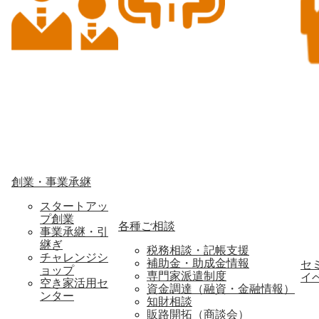
創業・事業承継
スタートアッ
プ創業
各種ご相談
事業承継・引
継ぎ
税務相談・記帳支援
チャレンジシ
補助金・助成金情報
セ
ョップ
専門家派遣制度
イ
空き家活用セ
資金調達（融資・金融情報）
ンター
知財相談
販路開拓（商談会）