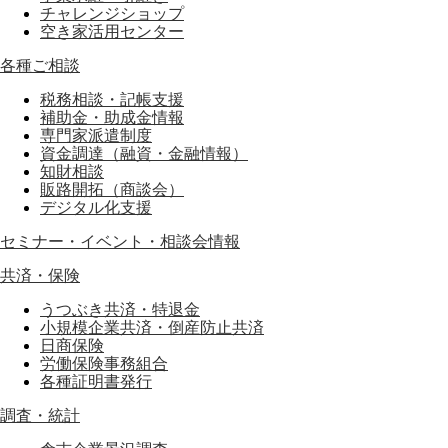
チャレンジショップ
空き家活用センター
各種ご相談
税務相談・記帳支援
補助金・助成金情報
専門家派遣制度
資金調達（融資・金融情報）
知財相談
販路開拓（商談会）
デジタル化支援
セミナー・イベント・相談会情報
共済・保険
うつぶき共済・特退金
小規模企業共済・倒産防止共済
日商保険
労働保険事務組合
各種証明書発行
調査・統計