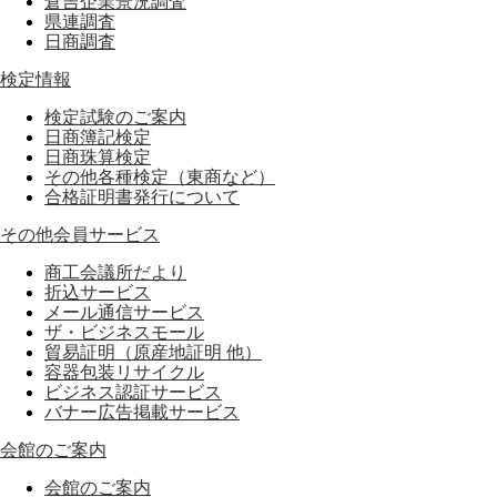
倉吉企業景況調査
県連調査
日商調査
検定情報
検定試験のご案内
日商簿記検定
日商珠算検定
その他各種検定（東商など）
合格証明書発行について
その他会員サービス
商工会議所だより
折込サービス
メール通信サービス
ザ・ビジネスモール
貿易証明（原産地証明 他）
容器包装リサイクル
ビジネス認証サービス
バナー広告掲載サービス
会館のご案内
会館のご案内