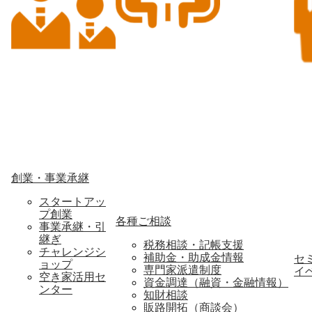
創業・事業承継
スタートアッ
プ創業
各種ご相談
事業承継・引
継ぎ
税務相談・記帳支援
チャレンジシ
補助金・助成金情報
セ
ョップ
専門家派遣制度
イ
空き家活用セ
資金調達（融資・金融情報）
ンター
知財相談
販路開拓（商談会）