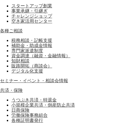
スタートアップ創業
事業承継・引継ぎ
チャレンジショップ
空き家活用センター
各種ご相談
税務相談・記帳支援
補助金・助成金情報
専門家派遣制度
資金調達（融資・金融情報）
知財相談
販路開拓（商談会）
デジタル化支援
セミナー・イベント・相談会情報
共済・保険
うつぶき共済・特退金
小規模企業共済・倒産防止共済
日商保険
労働保険事務組合
各種証明書発行