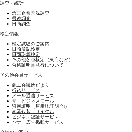
調査・統計
倉吉企業景況調査
県連調査
日商調査
検定情報
検定試験のご案内
日商簿記検定
日商珠算検定
その他各種検定（東商など）
合格証明書発行について
その他会員サービス
商工会議所だより
折込サービス
メール通信サービス
ザ・ビジネスモール
貿易証明（原産地証明 他）
容器包装リサイクル
ビジネス認証サービス
バナー広告掲載サービス