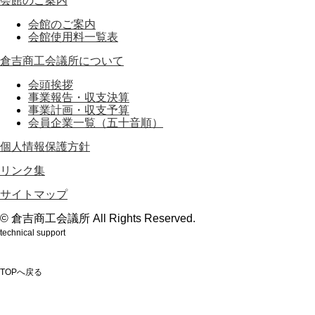
会館のご案内
会館のご案内
会館使用料一覧表
倉吉商工会議所について
会頭挨拶
事業報告・収支決算
事業計画・収支予算
会員企業一覧（五十音順）
個人情報保護方針
リンク集
サイトマップ
© 倉吉商工会議所 All Rights Reserved.
technical support
鳥取のホームページ制作会社webもり
TOPへ戻る