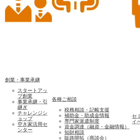
創業・事業承継
スタートアッ
プ創業
各種ご相談
事業承継・引
継ぎ
税務相談・記帳支援
チャレンジシ
補助金・助成金情報
セ
ョップ
専門家派遣制度
イ
空き家活用セ
資金調達（融資・金融情報）
ンター
知財相談
販路開拓（商談会）