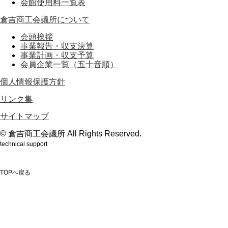
会館使用料一覧表
倉吉商工会議所について
会頭挨拶
事業報告・収支決算
事業計画・収支予算
会員企業一覧（五十音順）
個人情報保護方針
リンク集
サイトマップ
© 倉吉商工会議所 All Rights Reserved.
technical support
鳥取のホームページ制作会社webもり
TOPへ戻る