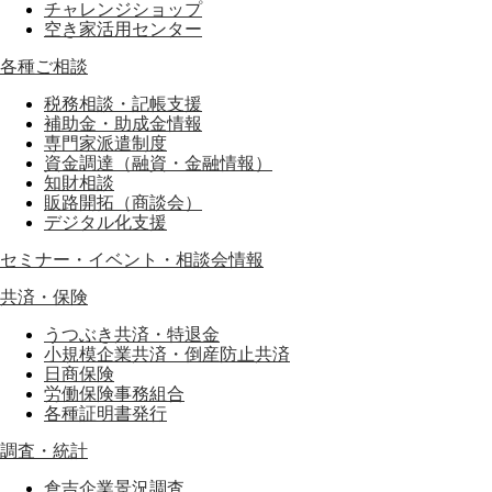
チャレンジショップ
空き家活用センター
各種ご相談
税務相談・記帳支援
補助金・助成金情報
専門家派遣制度
資金調達（融資・金融情報）
知財相談
販路開拓（商談会）
デジタル化支援
セミナー・イベント・相談会情報
共済・保険
うつぶき共済・特退金
小規模企業共済・倒産防止共済
日商保険
労働保険事務組合
各種証明書発行
調査・統計
倉吉企業景況調査