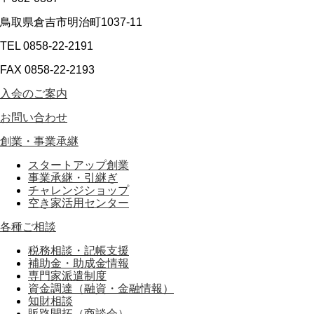
鳥取県倉吉市明治町1037-11
TEL 0858-22-2191
FAX 0858-22-2193
入会のご案内
お問い合わせ
創業・事業承継
スタートアップ創業
事業承継・引継ぎ
チャレンジショップ
空き家活用センター
各種ご相談
税務相談・記帳支援
補助金・助成金情報
専門家派遣制度
資金調達（融資・金融情報）
知財相談
販路開拓（商談会）