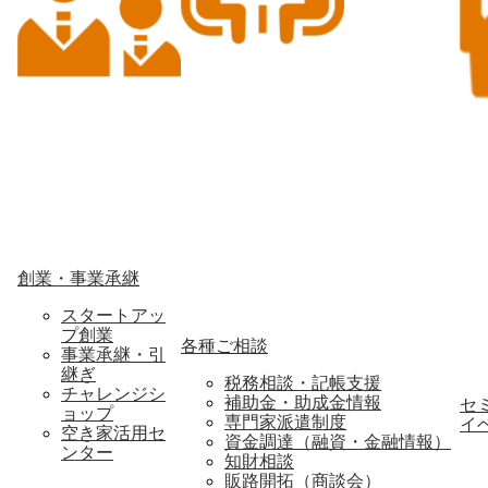
創業・事業承継
スタートアッ
プ創業
各種ご相談
事業承継・引
継ぎ
税務相談・記帳支援
チャレンジシ
補助金・助成金情報
セ
ョップ
専門家派遣制度
イ
空き家活用セ
資金調達（融資・金融情報）
ンター
知財相談
販路開拓（商談会）