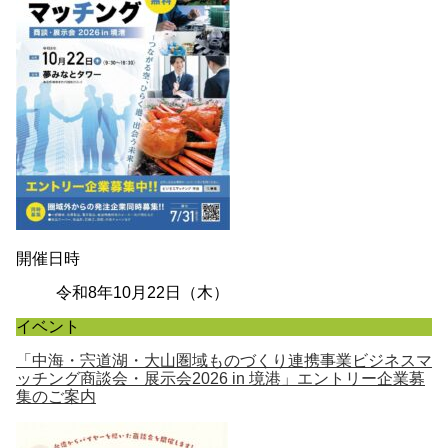
開催日時
令和8年10月22日（木）
イベント
「中海・宍道湖・大山圏域ものづくり連携事業ビジネスマ
ッチング商談会・展示会2026 in 境港」エントリー企業募
集のご案内