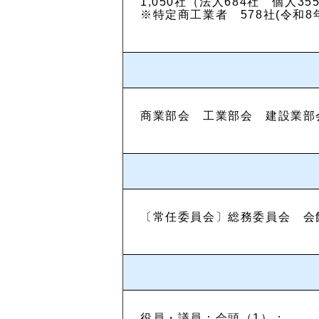
1,050社（法人684社 個人3
※特定商工業者 578社(令和8
商業部会 工業部会 建設業部
〔常任委員会〕総務委員会 会
役員・議員：会頭（1）：