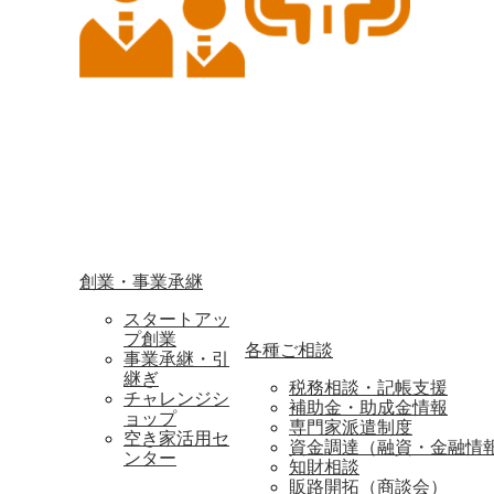
創業・事業承継
スタートアッ
プ創業
各種ご相談
事業承継・引
継ぎ
税務相談・記帳支援
チャレンジシ
補助金・助成金情報
ョップ
専門家派遣制度
空き家活用セ
資金調達（融資・金融情
ンター
知財相談
販路開拓（商談会）