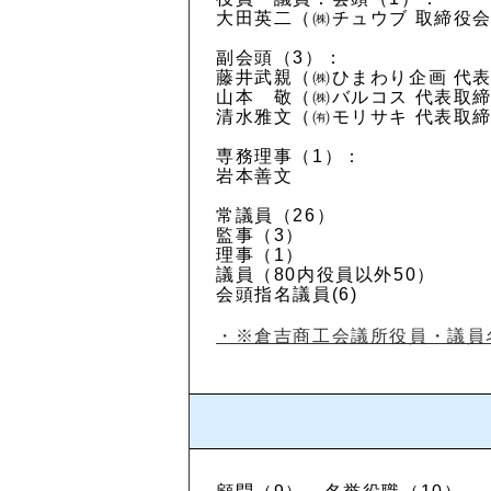
大田英二（㈱チュウブ 取締役
副会頭（3）：
藤井武親（㈱ひまわり企画 代
山本 敬（㈱バルコス 代表取
清水雅文（㈲モリサキ 代表取
専務理事（1）：
岩本善文
常議員（26）
監事（3）
理事（1）
議員（80内役員以外50）
会頭指名議員(6)
・※倉吉商工会議所役員・議員名簿（