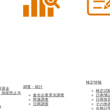
検定情報
調査・統計
特退金
検定試
・倒産防止共
倉吉企業景況調査
日商簿
県連調査
日商珠
日商調査
その他
合
合格証