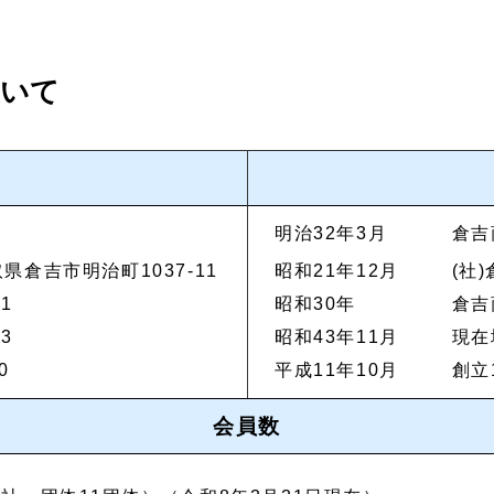
ついて
明治32年3月
倉吉
鳥取県倉吉市明治町1037-11
昭和21年12月
(社
91
昭和30年
倉吉
93
昭和43年11月
現在
0
平成11年10月
創立
会員数