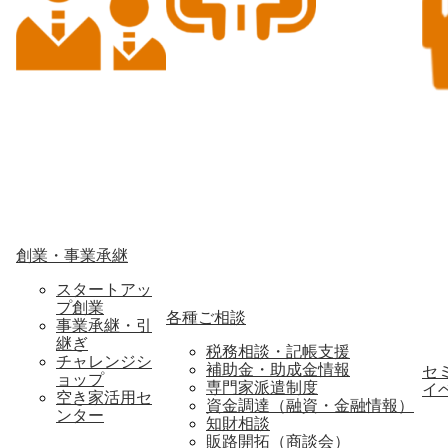
創業・事業承継
スタートアッ
プ創業
各種ご相談
事業承継・引
継ぎ
税務相談・記帳支援
チャレンジシ
補助金・助成金情報
セ
ョップ
専門家派遣制度
イ
空き家活用セ
資金調達（融資・金融情報）
ンター
知財相談
販路開拓（商談会）