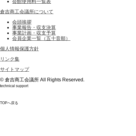
会館使用料一覧表
倉吉商工会議所について
会頭挨拶
事業報告・収支決算
事業計画・収支予算
会員企業一覧（五十音順）
個人情報保護方針
リンク集
サイトマップ
© 倉吉商工会議所 All Rights Reserved.
technical support
鳥取のホームページ制作会社webもり
TOPへ戻る