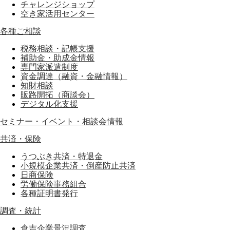
チャレンジショップ
空き家活用センター
各種ご相談
税務相談・記帳支援
補助金・助成金情報
専門家派遣制度
資金調達（融資・金融情報）
知財相談
販路開拓（商談会）
デジタル化支援
セミナー・イベント・相談会情報
共済・保険
うつぶき共済・特退金
小規模企業共済・倒産防止共済
日商保険
労働保険事務組合
各種証明書発行
調査・統計
倉吉企業景況調査