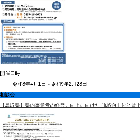
開催日時
令和8年4月1日～令和9年2月28日
相談会
【鳥取県】県内事業者の経営⼒向上に向けた 価格適正化と賃