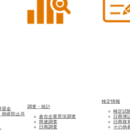
検定情報
調査・統計
特退金
検定試
・倒産防止共
倉吉企業景況調査
日商簿
県連調査
日商珠
日商調査
その他
合