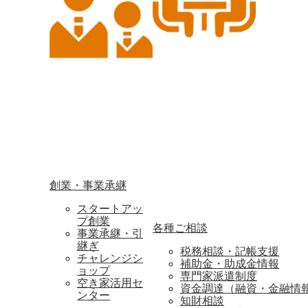
創業・事業承継
スタートアッ
プ創業
各種ご相談
事業承継・引
継ぎ
税務相談・記帳支援
チャレンジシ
補助金・助成金情報
ョップ
専門家派遣制度
空き家活用セ
資金調達（融資・金融情
ンター
知財相談